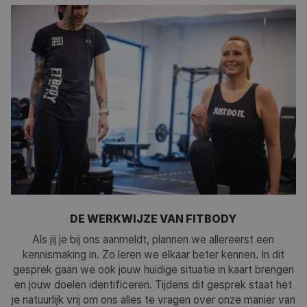
AFVALLEN: WAAR BEGIN JE?
Wil je graag wat kilo’s afvallen, maar weet je niet goed waar
je moet beginnen? Of ben je al zo vaak begonnen en
gestopt met diëten dat je het niet meer op twee handen
kunt tellen? Wij helpen je er graag bij. Wij begrijpen maar al
te goed dat afvallen erg lastig is. Daarom bieden we jou
persoonlijke begeleiding in het hele traject, zodat jij weer
lekker in je vel komt te zitten!
VRAAG JOUW GRATIS PROEFLES AAN
DE WERKWIJZE VAN FITBODY
Als jij je bij ons aanmeldt, plannen we allereerst een
kennismaking in. Zo leren we elkaar beter kennen. In dit
gesprek gaan we ook jouw huidige situatie in kaart brengen
en jouw doelen identificeren. Tijdens dit gesprek staat het
je natuurlijk vrij om ons alles te vragen over onze manier van