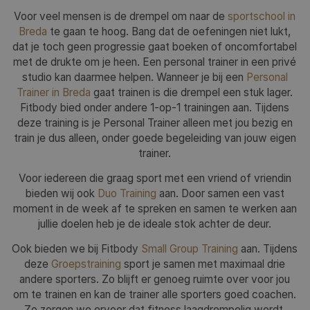
Voor veel mensen is de drempel om naar de
sportschool in
Breda
te gaan te hoog. Bang dat de oefeningen niet lukt,
dat je toch geen progressie gaat boeken of oncomfortabel
met de drukte om je heen. Een personal trainer in een privé
studio kan daarmee helpen. Wanneer je bij een
Personal
Trainer in Breda
gaat trainen is die drempel een stuk lager.
Fitbody bied onder andere 1-op-1 trainingen aan. Tijdens
deze training is je Personal Trainer alleen met jou bezig en
train je dus alleen, onder goede begeleiding van jouw eigen
trainer.
Voor iedereen die graag sport met een vriend of vriendin
bieden wij ook
Duo Training
aan. Door samen een vast
moment in de week af te spreken en samen te werken aan
jullie doelen heb je de ideale stok achter de deur.
Ook bieden we bij Fitbody
Small Group Training
aan. Tijdens
deze
Groepstraining
sport je samen met maximaal drie
andere sporters. Zo blijft er genoeg ruimte over voor jou
om te trainen en kan de trainer alle sporters goed coachen.
Zo zorgen we ervoor dat fitness laagdrempelig wordt,