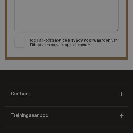
Ik ga akkoord met de
privacy voorwaarden
van
Fitbody om contact op te nemen. *
Contact
Tramsingel 65
Trainingsaanbod
4814 AC Breda
06 50632750