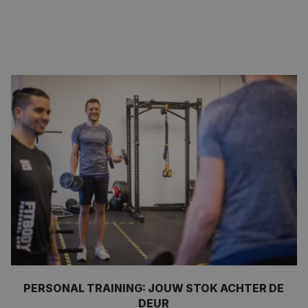
HOU HOUD JE AFVALLEN VOL?
Afvallen op zichzelf is al moeilijk genoeg, maar het afvallen
volhouden is nog een stuk lastiger. De kans is namelijk
aanwezig dat je, wanneer je een aantal kilo’s kwijt bent,
weer terugvalt in je oude patroon. Hierdoor kom je weer
aan en kan je helemaal opnieuw beginnen. Om dit vol te
houden is het belangrijk dat je een langetermijnplan hebt.
Onze personal trainers kunnen samen met jou een
persoonlijk langetermijnplan maken zodat jij je doelen kan
behalen en behouden.
PERSONAL TRAINING: JOUW STOK ACHTER DE
DEUR