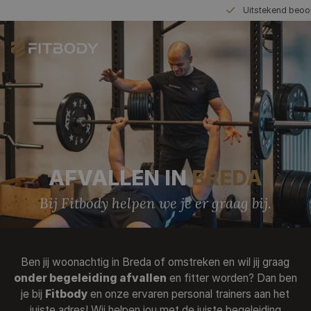
Zowel voor 1-op-1 al
PERSONAL TRAINING
AFVALLEN IN
BREDA
SMALL GROUP TRAINING
Bij Fitbody helpen we je er graag bij.
BEDRIJFSFITNESS
Ben jij woonachtig in Breda of omstreken en wil jij graag
PROEFTRAINING AANVRAGEN
onder begeleiding afvallen
en fitter worden? Dan ben
je bij
Fitbody
en onze ervaren personal trainers aan het
juiste adres! Wij helpen jou met de juiste begeleiding