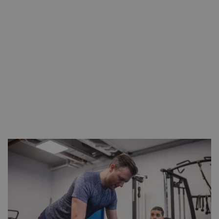
INVESTEREN IN JEZELF
Met alle verleidingen die op de loer liggen, is jouw gezonde
leefstijl soms lastig om vol te houden. Daarnaast heb je
waarschijnlijk ook nog eens een drukke baan en maar weinig
tijd voor jezelf, waardoor sporten er al snel bij in schiet.
Toch vind je een gezond lichaam en lekker in je vel zitten