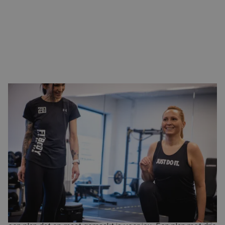
WAT DOET FITBODY VOOR JOU?
Bij Fitbody nemen we Personal Training letterlijk, want we
leggen de nadruk op het woord 'personal'. Persoonlijke
aandacht staat bij ons hoog in het vaandel. We beginnen
met een gratis intake en proefles bij een van onze ervaren
trainers, want we willen je natuurlijk beter leren kennen. Zo
komen we te weten wat jouw persoonlijke doelen zijn en
welke factoren van invloed zijn op het behalen hiervan
(werk, privé en sociale omgeving). Aan de hand van deze
info en onze jarenlange ervaring maken we een
trainingsschema met krachttraining en/of cardiotraining en