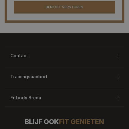
Contact
Tramsingel 65
Trainingsaanbod
4814 AC Breda
06 50632750
Personal Training
Fitbody Breda
info@fitbody.nl
Small Group Training
Over ons
BLIJF OOK
FIT GENIETEN