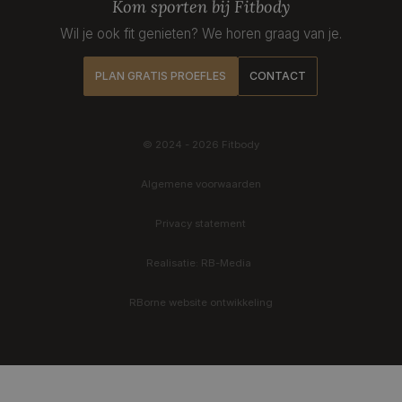
Parttime PT
Kom sporten bij Fitbody
Ervaringen
Wil je ook fit genieten? We horen graag van je.
Vrouwelijke personal trainer
Nieuws
PLAN GRATIS PROEFLES
CONTACT
Personal trainer Breda
Contact
© 2024 - 2026 Fitbody
Bekijk alles in trainingsaanbod
Meest bezochte pagina's
Algemene voorwaarden
Privacy statement
Realisatie: RB-Media
RBorne website ontwikkeling