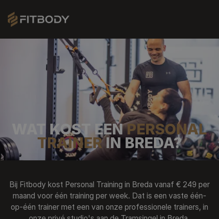
PERSONAL TRAINING
WAT KOST EEN
PERSONAL
SMALL GROUP TRAINING
TRAINER
IN BREDA?
BEDRIJFSFITNESS
Bij Fitbody kost Personal Training in Breda vanaf € 249 per
PROEFTRAINING AANVRAGEN
maand voor één training per week. Dat is een vaste één-
op-één trainer met een van onze professionele trainers, in
onze privé studio's aan de Tramsingel in Breda.