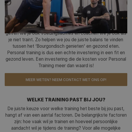
belangrijk en regelmatig sporten hoort daar zeker bij!
Bij personal training van Fitbody pak je dat momentje voor
jezelf. Even weg uit de dagelijkse hectiek om jezelf in het
zweet te werken. Naast begeleiding tijdens het trainen
geven we je ook voedingsadvies en coachen we je ook als
je niet traint. Zo helpen we jou de juiste balans te vinden
tussen het ‘Bourgondisch genieten' en gezond eten.
Personal training is dus een echte investering in een fit en
gezond leven. Een investering die de kosten voor Personal
Training meer dan waard is!
MEER WETEN? NEEM CONTACT MET ONS OP!
WELKE TRAINING PAST BIJ JOU?
De juiste keuze voor welke training het beste bij jou past,
hangt af van een aantal factoren. De belangrijkste factoren
zijn: hoe vaak wil je trainen en hoeveel persoonlijke
aandacht wil je tijdens de training? Voor alle mogelijke