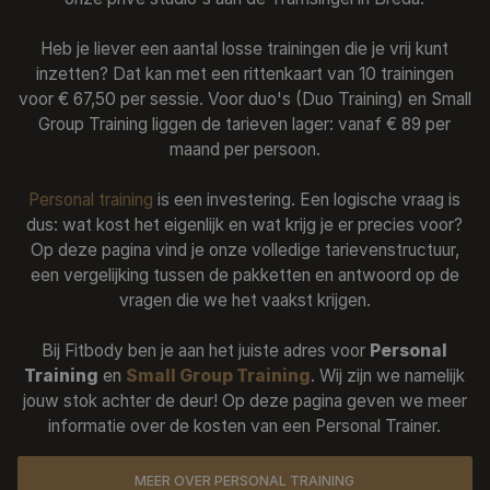
Trainingsaanbod
Heb je liever een aantal losse trainingen die je vrij kunt
Over Ons
inzetten? Dat kan met een rittenkaart van 10 trainingen
voor € 67,50 per sessie. Voor duo's (Duo Training) en Small
Onze Trainers
Group Training liggen de tarieven lager: vanaf € 89 per
Referenties
maand per persoon.
Nieuws
Personal training
is een investering. Een logische vraag is
dus: wat kost het eigenlijk en wat krijg je er precies voor?
Contact
Op deze pagina vind je onze volledige tarievenstructuur,
een vergelijking tussen de pakketten en antwoord op de
vragen die we het vaakst krijgen.
Bij Fitbody ben je aan het juiste adres voor
Personal
Training
en
Small Group Training
. Wij zijn we namelijk
jouw stok achter de deur! Op deze pagina geven we meer
informatie over de kosten van een Personal Trainer.
MEER OVER PERSONAL TRAINING